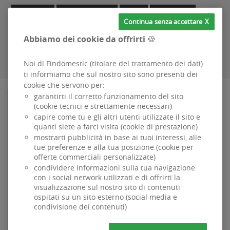
Campania
Emilia Romagna
Lazio
Lombardia
Continua senza accettare
Piemonte
Sicilia
Toscana
Veneto
Abbiamo dei cookie da offrirti 🍪
Noi di Findomestic (titolare del trattamento dei dati)
ti informiamo che sul nostro sito sono presenti dei
cookie che servono per:
garantirti il corretto funzionamento del sito
FINDOMESTIC
(cookie tecnici e strettamente necessari)
Specializzata dal 1984 nel credito alla famiglia per
capire come tu e gli altri utenti utilizzate il sito e
l'acquisto di beni e servizi ad uso privato, è parte di BNP
quanti siete a farci visita (cookie di prestazione)
Paribas, primario Gruppo Bancario internazionale.
mostrarti pubblicità in base ai tuoi interessi, alle
Dati Societari
tue preferenze e alla tua posizione (cookie per
Accessibilità
offerte commerciali personalizzate)
Codice di Condotta
condividere informazioni sulla tua navigazione
GDPR
-
Sicurezza
con i social network utilizzati e di offrirti la
Informativa sui cookie
visualizzazione sul nostro sito di contenuti
ospitati su un sito esterno (social media e
Documenti trasparenza
condivisione dei contenuti)
Whistleblowing
Findomestic Banca SpA . P IVA 03562770481