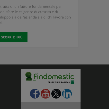
 tratta di un fattore fondamentale per
ddisfare le esigenze di crescita e di
iluppo sia dell’azienda sia di chi lavora con
i.
SCOPRI DI PIÙ