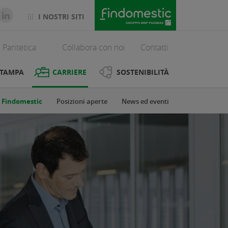
I NOSTRI SITI
 Paritetica
Collabora con noi
Contatti
STAMPA
CARRIERE
SOSTENIBILITÀ
n Findomestic
Posizioni aperte
News ed eventi