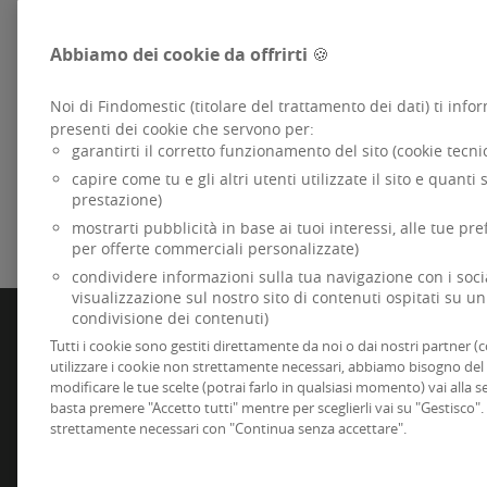
Poniamo al centro della strategia i nostri
dipendenti e la creazione di un ambiente di
Abbiamo dei cookie da offrirti 🍪
lavoro motivante, dinamico che metta in
risalto le loro capacità e necessità.
Noi di Findomestic (titolare del trattamento dei dati) ti inf
presenti dei cookie che servono per:
garantirti il corretto funzionamento del sito (cookie tecn
SCOPRI DI PIÙ
capire come tu e gli altri utenti utilizzate il sito e quanti s
prestazione)
mostrarti pubblicità in base ai tuoi interessi, alle tue pr
per offerte commerciali personalizzate)
condividere informazioni sulla tua navigazione con i social 
visualizzazione sul nostro sito di contenuti ospitati su un
condivisione dei contenuti)
FINDOMESTIC
Tutti i cookie sono gestiti direttamente da noi o dai nostri partner (c
Specializzata dal 1984 nel credito alla famiglia per
utilizzare i cookie non strettamente necessari, abbiamo bisogno del
ad uso privato, è parte di BNP Paribas, primario
internazionale.
modificare le tue scelte (potrai farlo in qualsiasi momento) vai alla 
basta premere "Accetto tutti" mentre per sceglierli vai su "Gestisco".
Dati Societari
strettamente necessari con "Continua senza accettare".
Accessibilità
Codice di Condotta
GDPR
-
Sicurezza