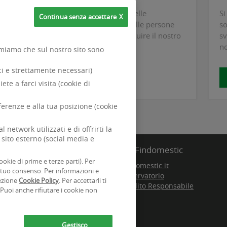
Il miglioramento e la crescita delle
Si
Continua senza accettare
competenze e delle capacità delle persone
so
sono un investimento per costruire il nostro
sv
futuro.
no
ormiamo che sul nostro sito sono
ici e strettamente necessari)
SCOPRI DI PIÙ
iete a farci visita (cookie di
eferenze e alla tua posizione (cookie
network utilizzati e di offrirti la
 sito esterno (social media e
Siti Findomestic
ookie di prime e terze parti). Per
 l'acquisto di beni e servizi
Findomestic.it
 tuo consenso. Per informazioni e
 Gruppo Bancario
Osservatorio
sezione
Cookie Policy
. Per accettarli ti
Credito Responsabile
 Puoi anche rifiutare i cookie non
Gestisco