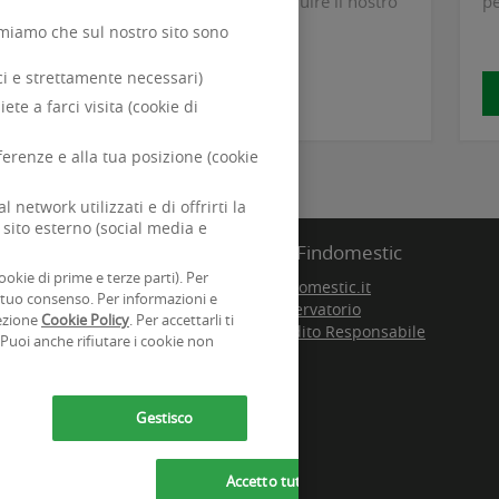
sono un investimento per costruire il nostro
pe
futuro.
ormiamo che sul nostro sito sono
ici e strettamente necessari)
SCOPRI DI PIÙ
iete a farci visita (cookie di
eferenze e alla tua posizione (cookie
network utilizzati e di offrirti la
 sito esterno (social media e
Siti Findomestic
ookie di prime e terze parti). Per
 l'acquisto di beni e servizi
Findomestic.it
 tuo consenso. Per informazioni e
 Gruppo Bancario
Osservatorio
sezione
Cookie Policy
. Per accettarli ti
Credito Responsabile
 Puoi anche rifiutare i cookie non
Gestisco
Accetto tutti