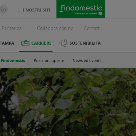
I NOSTRI SITI
 Paritetica
Collabora con noi
Contatti
STAMPA
CARRIERE
SOSTENIBILITÀ
n Findomestic
Posizioni aperte
News ed eventi