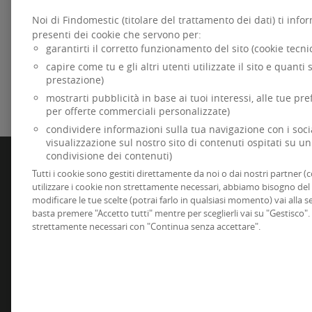
lavoro motivante, dinamico che metta in
risalto le loro capacità e necessità.
Noi di Findomestic (titolare del trattamento dei dati) ti inf
presenti dei cookie che servono per:
garantirti il corretto funzionamento del sito (cookie tecn
SCOPRI DI PIÙ
capire come tu e gli altri utenti utilizzate il sito e quanti s
prestazione)
mostrarti pubblicità in base ai tuoi interessi, alle tue pr
per offerte commerciali personalizzate)
condividere informazioni sulla tua navigazione con i social 
visualizzazione sul nostro sito di contenuti ospitati su un
condivisione dei contenuti)
FINDOMESTIC
Tutti i cookie sono gestiti direttamente da noi o dai nostri partner (c
Specializzata dal 1984 nel credito alla famiglia per
utilizzare i cookie non strettamente necessari, abbiamo bisogno del
ad uso privato, è parte di BNP Paribas, primario
internazionale.
modificare le tue scelte (potrai farlo in qualsiasi momento) vai alla 
basta premere "Accetto tutti" mentre per sceglierli vai su "Gestisco".
Dati Societari
strettamente necessari con "Continua senza accettare".
Accessibilità
Codice di Condotta
GDPR
-
Sicurezza
Informativa sui cookie
Documenti trasparenza
Whistleblowing